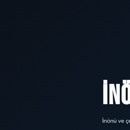
İn
İnönü ve çe