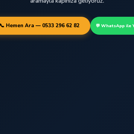
aramayla kapınıza geliyoruz.
📞 Hemen Ara — 0533 296 62 82
💬 WhatsApp ile 