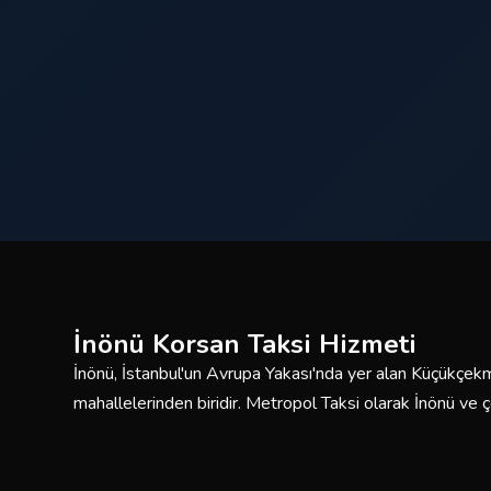
İnönü Korsan Taksi Hizmeti
İnönü, İstanbul'un Avrupa Yakası'nda yer alan Küçükçekm
mahallelerinden biridir. Metropol Taksi olarak İnönü ve
kesintisiz korsan taksi hizmeti sunmaktayız. Deneyimli s
filomuzla güvenli ve konforlu yolculuklar için buradayız.