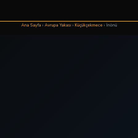
Ana Sayfa
›
Avrupa Yakası
›
Küçükçekmece
›
İnönü