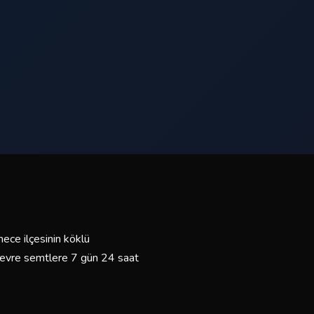
ece ilçesinin köklü
 çevre semtlere 7 gün 24 saat
ürücülerimiz ve bakımlı araç