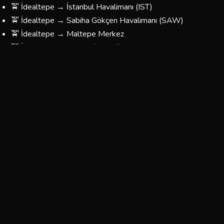
🚖 İdealtepe → İstanbul Havalimanı (IST)
🚖 İdealtepe → Sabiha Gökçen Havalimanı (SAW)
🚖 İdealtepe → Maltepe Merkez
🚖 İdealtepe → Taksim / Beyoğlu
🚖 İdealtepe → Kadıköy
🚖 İdealtepe → Üsküdar
🚖 İdealtepe → Beşiktaş
🚖 İdealtepe → Fatih / Eminönü
🚖 İdealtepe → Bağcılar / Esenler
🚖 İdealtepe → Yönünüzü Belirleyin — Her Yere Gidiyoruz
İdealtepe Korsan Taksi Ücretleri
İdealtepe bölgesinde sunduğumuz taksi hizmetlerinin
fiyatları, mesafeye ve yolculuğun türüne göre
belirlenmektedir. Aşağıdaki tablo yaklaşık ücretleri
göstermektedir:
Tahmini
Tahmini
Güzergah
Süre
Ücret