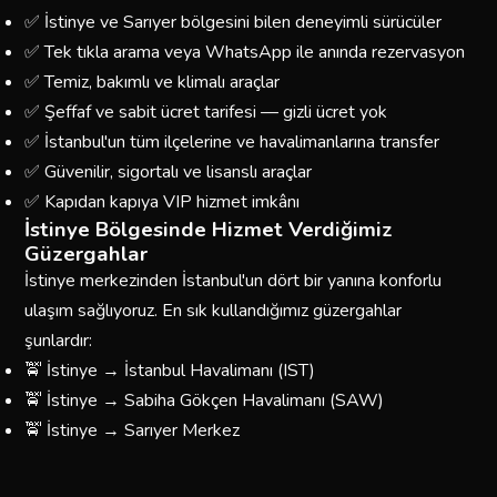
✅ İstinye ve Sarıyer bölgesini bilen deneyimli sürücüler
✅ Tek tıkla arama veya WhatsApp ile anında rezervasyon
✅ Temiz, bakımlı ve klimalı araçlar
✅ Şeffaf ve sabit ücret tarifesi — gizli ücret yok
✅ İstanbul'un tüm ilçelerine ve havalimanlarına transfer
✅ Güvenilir, sigortalı ve lisanslı araçlar
✅ Kapıdan kapıya VIP hizmet imkânı
İstinye Bölgesinde Hizmet Verdiğimiz
Güzergahlar
İstinye merkezinden İstanbul'un dört bir yanına konforlu
ulaşım sağlıyoruz. En sık kullandığımız güzergahlar
şunlardır:
🚖 İstinye → İstanbul Havalimanı (IST)
🚖 İstinye → Sabiha Gökçen Havalimanı (SAW)
🚖 İstinye → Sarıyer Merkez
🚖 İstinye → Taksim / Beyoğlu
🚖 İstinye → Kadıköy