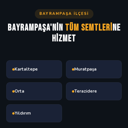
BAYRAMPAŞA İLÇESI
Bayrampaşa'nin
Tüm Semtleri
ne
Hizmet
Kartaltepe
Muratpaşa
Orta
Terazidere
Yıldırım