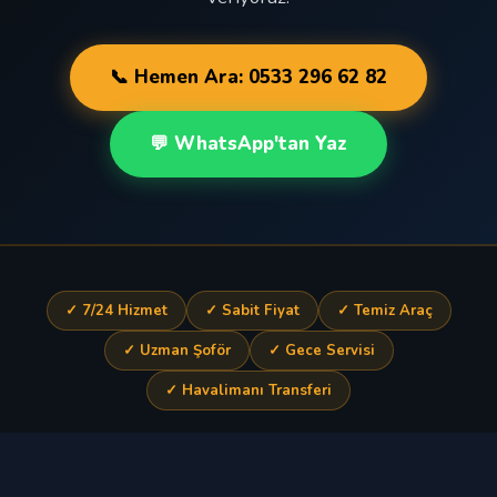
📞 Hemen Ara: 0533 296 62 82
💬 WhatsApp'tan Yaz
✓ 7/24 Hizmet
✓ Sabit Fiyat
✓ Temiz Araç
✓ Uzman Şoför
✓ Gece Servisi
✓ Havalimanı Transferi