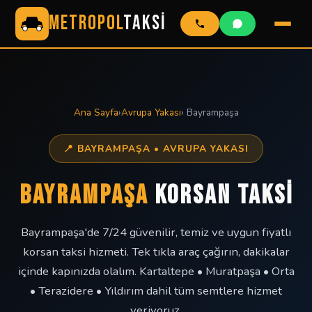
METROPOL
TAKSİ
Ana Sayfa
›
Avrupa Yakası
› Bayrampaşa
📍 BAYRAMPAŞA • AVRUPA YAKASI
BAYRAMPAŞA
KORSAN TAKSİ
Bayrampaşa'de 7/24 güvenilir, temiz ve uygun fiyatlı
korsan taksi hizmeti. Tek tıkla araç çağırın, dakikalar
içinde kapınızda olalım. Kartaltepe • Muratpaşa • Orta
• Terazidere • Yıldırım dahil tüm semtlere hizmet
veriyoruz.