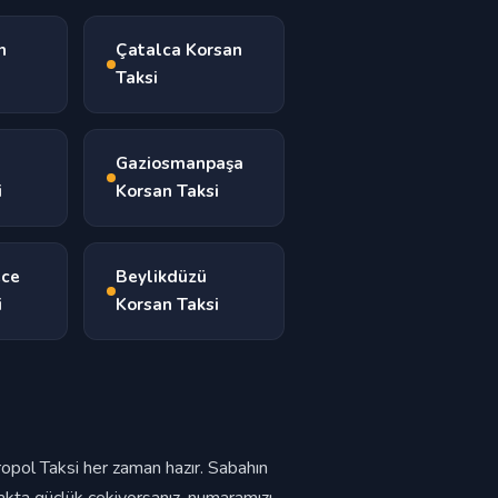
n
Çatalca Korsan
Taksi
Gaziosmanpaşa
i
Korsan Taksi
ece
Beylikdüzü
i
Korsan Taksi
ropol Taksi her zaman hazır. Sabahın