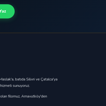
Yaz
slak'a, batıda Silivri ve Çatalca'ya
 hizmeti sunuyoruz.
f olan filomuz, Arnavutköy'den