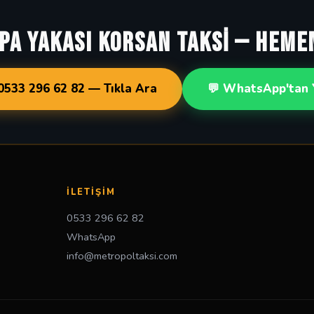
PA YAKASI KORSAN TAKSİ — HEME
0533 296 62 82 — Tıkla Ara
💬 WhatsApp'tan 
İLETIŞIM
0533 296 62 82
WhatsApp
info@metropoltaksi.com