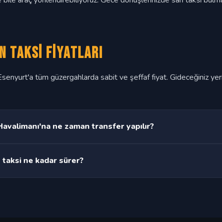
 bile araç yönlendirebiliyoruz. Gece dönüşlerinizde sarı taksi bul
n Taksi Fiyatları
senyurt'a tüm güzergahlarda sabit ve şeffaf fiyat. Gideceğiniz yeri 
Havalimanı'na ne zaman transfer yapılır?
ece veya sabah erken saatler fark etmez. Uçuş saatinizi bildirin, 
 taksi ne kadar sürer?
sürer. Sabit fiyat politikamız sayesinde trafik ne kadar sürsün fi