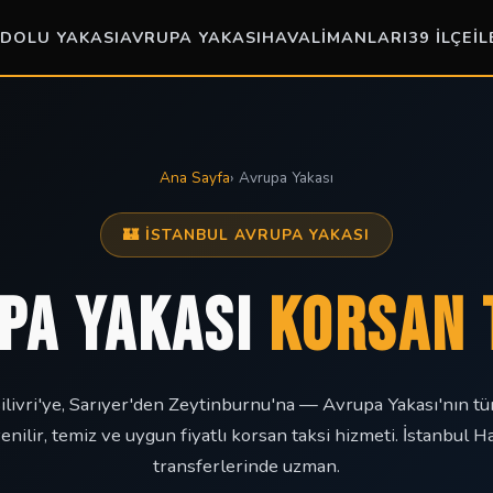
DOLU YAKASI
AVRUPA YAKASI
HAVALIMANLARI
39 İLÇE
İL
Ana Sayfa
› Avrupa Yakası
🏰 İSTANBUL AVRUPA YAKASI
PA YAKASI
KORSAN 
Silivri'ye, Sarıyer'den Zeytinburnu'na — Avrupa Yakası'nın tü
enilir, temiz ve uygun fiyatlı korsan taksi hizmeti. İstanbul H
transferlerinde uzman.