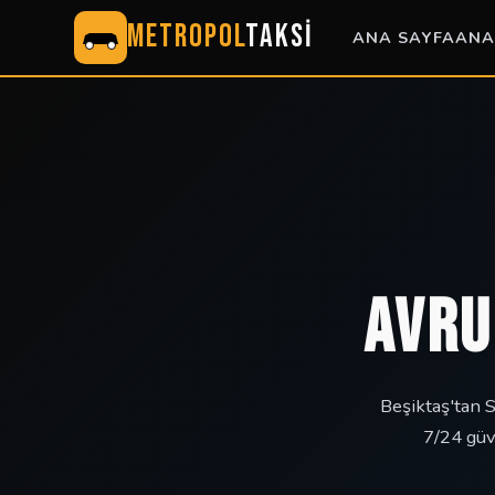
METROPOL
TAKSİ
ANA SAYFA
ANA
AVRU
Beşiktaş'tan 
7/24 güv