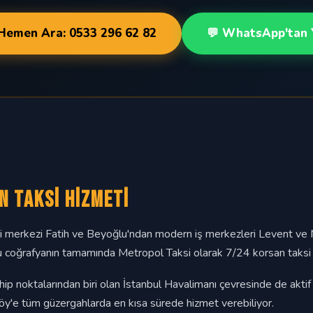
 Hemen Ara: 0533 296 62 82
💬 WhatsApp'tan 
n Taksi Hizmeti
ihi merkezi Fatih ve Beyoğlu'ndan modern iş merkezleri Levent ve Ma
Bu coğrafyanın tamamında Metropol Taksi olarak 7/24 korsan taksi
hip noktalarından biri olan İstanbul Havalimanı çevresinde de akti
öy'e tüm güzergahlarda en kısa sürede hizmet verebiliyor.