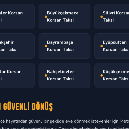
ler Korsan
Büyükçekmece
Silivri Korsa
i
Korsan Taksi
Taksi
kşehir
Bayrampaşa
Eyüpsultan
an Taksi
Korsan Taksi
Korsan Taks
lar Korsan
Bahçelievler
Küçükçekm
i
Korsan Taksi
Korsan Taks
ı Güvenli Dönüş
gece hayatından güvenli bir şekilde eve dönmek isteyenler için Met