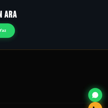
N ARA
Yaz