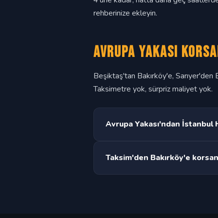
4'üne kadar, hatta daha geç saatlerde
rehberinize ekleyin.
Avrupa Yakası Korsa
Beşiktaş'tan Bakırköy'e, Sarıyer'den E
Taksimetre yok, sürpriz maliyet yok.
Avrupa Yakası'ndan İstanbul 
7/24 transfer hizmeti mevcuttur. G
Taksim'den Bakırköy'e korsan
Trafik durumuna göre 20-40 dakika 