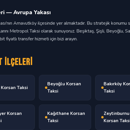
eri — Avrupa Yakası
ası'nın Arnavutköy ilçesinde yer almaktadır. Bu stratejik konumu s
larını Metropol Taksi olarak sunuyoruz. Beşiktaş, Şişli, Beyoğlu, 
 fiyatlı transfer hizmeti için bizi arayın.
 İlçeleri
Beyoğlu Korsan
Bakırköy Ko
i Korsan Taksi
Taksi
Taksi
yer Korsan
Kağıthane Korsan
Zeytinburnu
i
Taksi
Korsan Taks