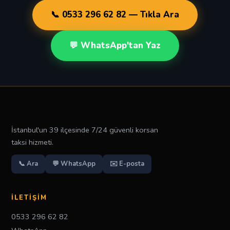
📞 0533 296 62 82 — Tıkla Ara
💬 WhatsApp'tan Yaz
İstanbul'un 39 ilçesinde 7/24 güvenli korsan
taksi hizmeti.
📞 Ara
💬 WhatsApp
✉️ E-posta
İLETIŞIM
0533 296 62 82