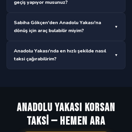
geçiş yapıyor musunuz?
Evet, Boğaz geçişli tüm güzergahlarda hizmet
Sabiha Gökçen'den Anadolu Yakası'na
▼
veriyoruz. Köprü ve tünel geçiş ücretleri fiyata
dönüş için araç bulabilir miyim?
dahildir. Kadıköy'den Beşiktaş'a, Üsküdar'dan
Şişli'ye kolayca ulaşabilirsiniz.
Evet, gece veya gündüz fark etmez. Sabiha Gökçen
Anadolu Yakası'nda en hızlı şekilde nasıl
▼
Havalimanı'ndan Anadolu Yakası'nın herhangi bir
taksi çağırabilirim?
noktasına güvenle ulaşabilirsiniz. Saatinizi
bildirmeniz yeterli.
0533 296 62 82'yi arayın veya WhatsApp'tan
mesaj gönderin. En yakın aracı yönlendirip ortalama
5-10 dakika içinde kapınızda oluyoruz.
ANADOLU YAKASI KORSAN
TAKSİ — HEMEN ARA