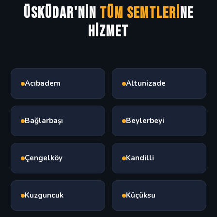
Üsküdar'nin
Tüm Semtleri
ne
Hizmet
Acıbadem
Altunizade
Bağlarbaşı
Beylerbeyi
Çengelköy
Kandilli
Kuzguncuk
Küçüksu