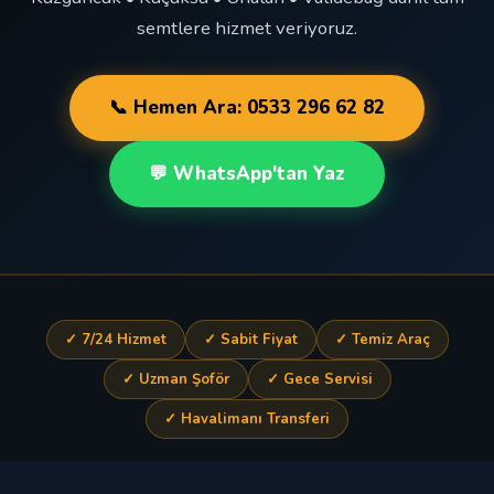
semtlere hizmet veriyoruz.
📞 Hemen Ara: 0533 296 62 82
💬 WhatsApp'tan Yaz
✓ 7/24 Hizmet
✓ Sabit Fiyat
✓ Temiz Araç
✓ Uzman Şoför
✓ Gece Servisi
✓ Havalimanı Transferi