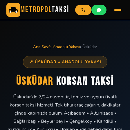
METROPOL
TAKSİ
Ana Sayfa
›
Anadolu Yakası
› Üsküdar
📍 ÜSKÜDAR • ANADOLU YAKASI
ÜSKÜDAR
KORSAN TAKSİ
Üsküdar'de 7/24 güvenilir, temiz ve uygun fiyatlı
korsan taksi hizmeti. Tek tıkla araç çağırın, dakikalar
içinde kapınızda olalım. Acıbadem • Altunizade •
Bağlarbaşı • Beylerbeyi • Çengelköy • Kandilli •
Kuzguncuk • Küçüksu • Ünalan • Validebağ dahil tüm