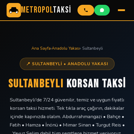
METROPOL
TAKSİ
Ana Sayfa
›
Anadolu Yakası
› Sultanbeyli
📍 SULTANBEYLI • ANADOLU YAKASI
SULTANBEYLI
KORSAN TAKSİ
Sultanbeyli'de 7/24 güvenilir, temiz ve uygun fiyatlı
korsan taksi hizmeti. Tek tıkla araç çağırın, dakikalar
içinde kapınızda olalım. Abdurrahmangazi • Bahçe •
Fatih • Hamza • İnönü • Mimar Sinan • Turgut Reis •
Yavuz Selim dahil tüm semtlere hizmet veriyoruz.