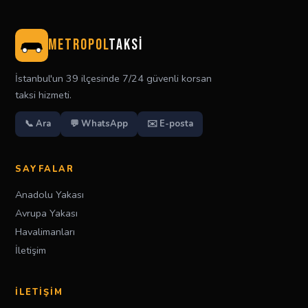
METROPOL
TAKSİ
İstanbul'un 39 ilçesinde 7/24 güvenli korsan
taksi hizmeti.
📞 Ara
💬 WhatsApp
✉️ E-posta
SAYFALAR
Anadolu Yakası
Avrupa Yakası
Havalimanları
İletişim
İLETIŞIM