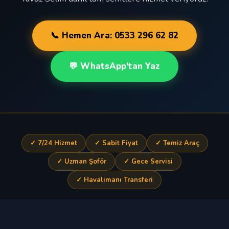
📞 Hemen Ara: 0533 296 62 82
💬 WhatsApp'tan Yaz
✓ 7/24 Hizmet
✓ Sabit Fiyat
✓ Temiz Araç
✓ Uzman Şoför
✓ Gece Servisi
✓ Havalimanı Transferi