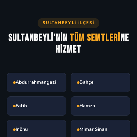
saatlerinde fiyat farkı uygulamıyoruz.
SULTANBEYLI İLÇESI
Sultanbeyli'nin
Tüm Semtleri
ne
Hizmet
Abdurrahmangazi
Bahçe
Fatih
Hamza
İnönü
Mimar Sinan