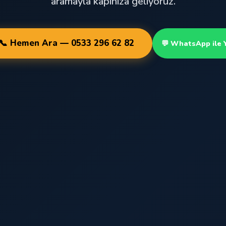
aramayla kapınıza geliyoruz.
📞 Hemen Ara — 0533 296 62 82
💬 WhatsApp ile 