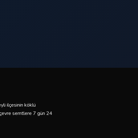
li ilçesinin köklü
e çevre semtlere 7 gün 24
mli sürücülerimiz ve bakımlı
yız.