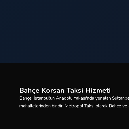
Bahçe Korsan Taksi Hizmeti
Bahçe, İstanbul'un Anadolu Yakası'nda yer alan Sultanbey
mahallelerinden biridir. Metropol Taksi olarak Bahçe v
saat kesintisiz korsan taksi hizmeti sunmaktayız. Deneyi
araç filomuzla güvenli ve konforlu yolculuklar için burada