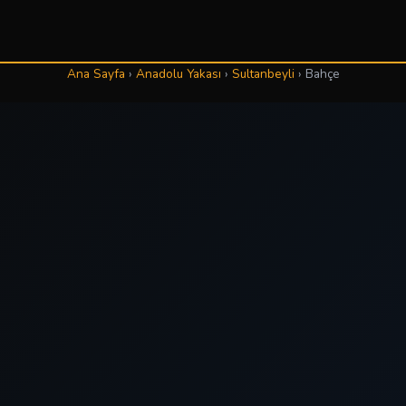
Ana Sayfa
›
Anadolu Yakası
›
Sultanbeyli
›
Bahçe