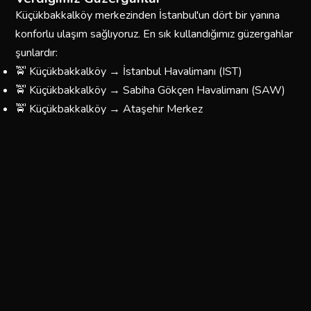
Küçükbakkalköy merkezinden İstanbul'un dört bir yanına
konforlu ulaşım sağlıyoruz. En sık kullandığımız güzergahlar
şunlardır:
🚖 Küçükbakkalköy → İstanbul Havalimanı (IST)
🚖 Küçükbakkalköy → Sabiha Gökçen Havalimanı (SAW)
🚖 Küçükbakkalköy → Ataşehir Merkez
🚖 Küçükbakkalköy → Taksim / Beyoğlu
🚖 Küçükbakkalköy → Kadıköy
🚖 Küçükbakkalköy → Üsküdar
🚖 Küçükbakkalköy → Beşiktaş
🚖 Küçükbakkalköy → Fatih / Eminönü
🚖 Küçükbakkalköy → Bağcılar / Esenler
🚖 Küçükbakkalköy → Yönünüzü Belirleyin — Her Yere
Gidiyoruz
Küçükbakkalköy Korsan Taksi Ücretleri
Küçükbakkalköy bölgesinde sunduğumuz taksi