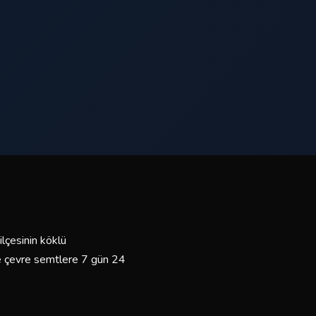
ilçesinin köklü
ve çevre semtlere 7 gün 24
mli sürücülerimiz ve bakımlı
yız.