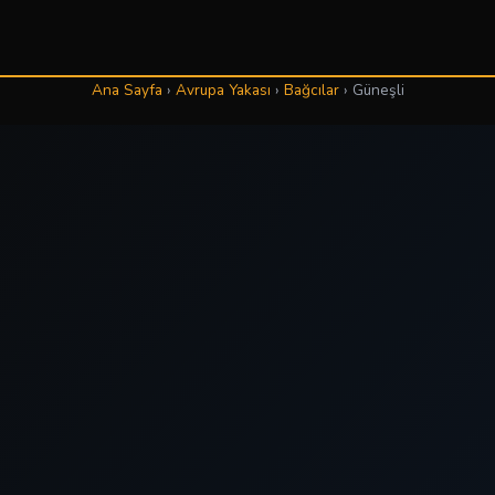
Ana Sayfa
›
Avrupa Yakası
›
Bağcılar
›
Güneşli