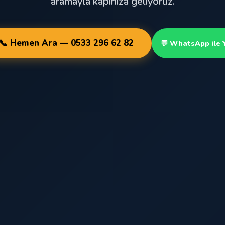
aramayla kapınıza geliyoruz.
📞 Hemen Ara — 0533 296 62 82
💬 WhatsApp ile 