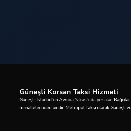
Güneşli Korsan Taksi Hizmeti
Güneşli, İstanbul'un Avrupa Yakası'nda yer alan Bağcılar 
mahallelerinden biridir. Metropol Taksi olarak Güneşli 
saat kesintisiz korsan taksi hizmeti sunmaktayız. Deneyi
araç filomuzla güvenli ve konforlu yolculuklar için burada