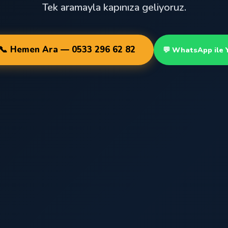
Tek aramayla kapınıza geliyoruz.
📞 Hemen Ara — 0533 296 62 82
💬 WhatsApp ile 