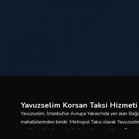
Yavuzselim Korsan Taksi Hizmeti
Yavuzselim, İstanbul'un Avrupa Yakası'nda yer alan Bağcıl
mahallelerinden biridir. Metropol Taksi olarak Yavuzse
saat kesintisiz korsan taksi hizmeti sunmaktayız. Deneyi
araç filomuzla güvenli ve konforlu yolculuklar için burada