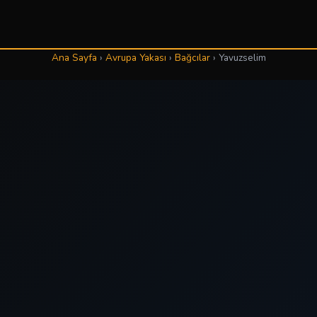
Ana Sayfa
›
Avrupa Yakası
›
Bağcılar
›
Yavuzselim