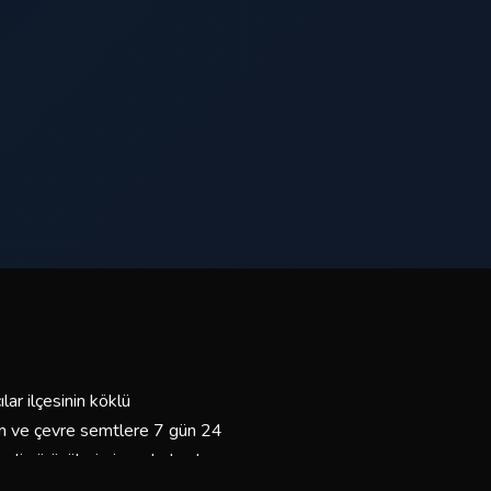
ar ilçesinin köklü
lim ve çevre semtlere 7 gün 24
mli sürücülerimiz ve bakımlı
yız.