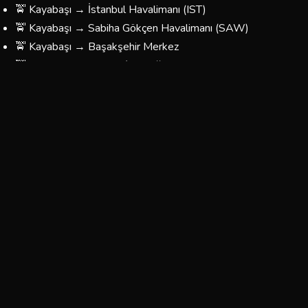
🚖 Kayabaşı → İstanbul Havalimanı (IST)
🚖 Kayabaşı → Sabiha Gökçen Havalimanı (SAW)
🚖 Kayabaşı → Başakşehir Merkez
🚖 Kayabaşı → Taksim / Beyoğlu
🚖 Kayabaşı → Kadıköy
🚖 Kayabaşı → Üsküdar
🚖 Kayabaşı → Beşiktaş
🚖 Kayabaşı → Fatih / Eminönü
🚖 Kayabaşı → Bağcılar / Esenler
🚖 Kayabaşı → Yönünüzü Belirleyin — Her Yere Gidiyoruz
Kayabaşı Korsan Taksi Ücretleri
Kayabaşı bölgesinde sunduğumuz taksi hizmetlerinin
fiyatları, mesafeye ve yolculuğun türüne göre
belirlenmektedir. Aşağıdaki tablo yaklaşık ücretleri
göstermektedir:
Tahmini
Tahmini
Güzergah
Süre
Ücret