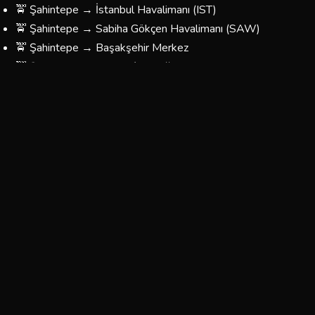
🚖 Şahintepe → İstanbul Havalimanı (IST)
🚖 Şahintepe → Sabiha Gökçen Havalimanı (SAW)
🚖 Şahintepe → Başakşehir Merkez
🚖 Şahintepe → Taksim / Beyoğlu
🚖 Şahintepe → Kadıköy
🚖 Şahintepe → Üsküdar
🚖 Şahintepe → Beşiktaş
🚖 Şahintepe → Fatih / Eminönü
🚖 Şahintepe → Bağcılar / Esenler
🚖 Şahintepe → Yönünüzü Belirleyin — Her Yere Gidiyoruz
Şahintepe Korsan Taksi Ücretleri
Şahintepe bölgesinde sunduğumuz taksi hizmetlerinin
fiyatları, mesafeye ve yolculuğun türüne göre
belirlenmektedir. Aşağıdaki tablo yaklaşık ücretleri
göstermektedir:
Tahmini
Tahmini
Güzergah
Süre
Ücret