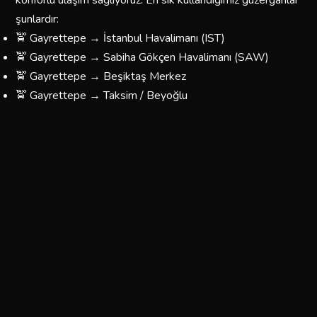
konforlu ulaşım sağlıyoruz. En sık kullandığımız güzergahlar
şunlardır:
🚖 Gayrettepe → İstanbul Havalimanı (IST)
🚖 Gayrettepe → Sabiha Gökçen Havalimanı (SAW)
🚖 Gayrettepe → Beşiktaş Merkez
🚖 Gayrettepe → Taksim / Beyoğlu
🚖 Gayrettepe → Kadıköy
🚖 Gayrettepe → Üsküdar
🚖 Gayrettepe → Beşiktaş
🚖 Gayrettepe → Fatih / Eminönü
🚖 Gayrettepe → Bağcılar / Esenler
🚖 Gayrettepe → Yönünüzü Belirleyin — Her Yere
Gidiyoruz
Gayrettepe Korsan Taksi Ücretleri
Gayrettepe bölgesinde sunduğumuz taksi hizmetlerinin
fiyatları, mesafeye ve yolculuğun türüne göre
belirlenmektedir. Aşağıdaki tablo yaklaşık ücretleri