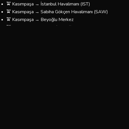
🚖 Kasımpaşa → İstanbul Havalimanı (IST)
🚖 Kasımpaşa → Sabiha Gökçen Havalimanı (SAW)
🚖 Kasımpaşa → Beyoğlu Merkez
🚖 Kasımpaşa → Taksim / Beyoğlu
🚖 Kasımpaşa → Kadıköy
🚖 Kasımpaşa → Üsküdar
🚖 Kasımpaşa → Beşiktaş
🚖 Kasımpaşa → Fatih / Eminönü
🚖 Kasımpaşa → Bağcılar / Esenler
🚖 Kasımpaşa → Yönünüzü Belirleyin — Her Yere Gidiyoruz
Kasımpaşa Korsan Taksi Ücretleri
Kasımpaşa bölgesinde sunduğumuz taksi hizmetlerinin
fiyatları, mesafeye ve yolculuğun türüne göre
belirlenmektedir. Aşağıdaki tablo yaklaşık ücretleri
göstermektedir:
Tahmini
Tahmini
Güzergah
Süre
Ücret