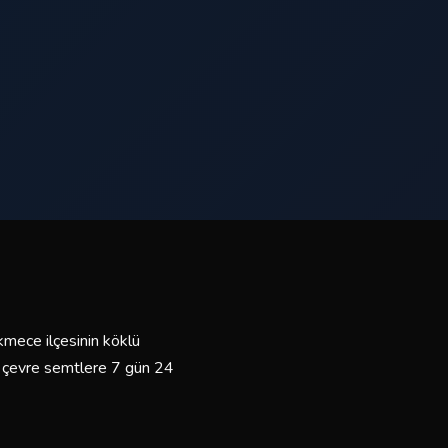
kmece ilçesinin köklü
ve çevre semtlere 7 gün 24
mli sürücülerimiz ve bakımlı
yız.