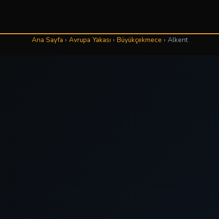
Ana Sayfa
›
Avrupa Yakası
›
Büyükçekmece
›
Alkent