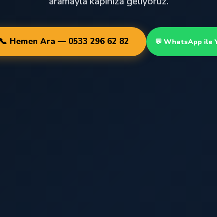
aramayla kapınıza geliyoruz.
📞 Hemen Ara — 0533 296 62 82
💬 WhatsApp ile 