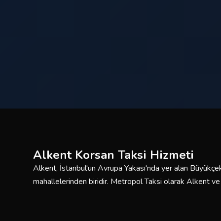
Alkent Korsan Taksi Hizmeti
Alkent, İstanbul'un Avrupa Yakası'nda yer alan Büyükçe
mahallelerinden biridir. Metropol Taksi olarak Alkent 
saat kesintisiz korsan taksi hizmeti sunmaktayız. Deneyi
araç filomuzla güvenli ve konforlu yolculuklar için burada