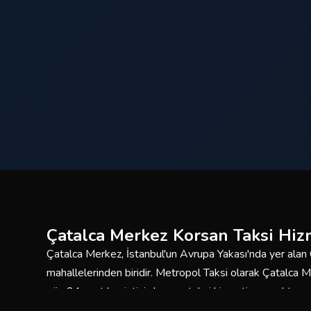
Çatalca Merkez Korsan Taksi Hiz
Çatalca Merkez, İstanbul'un Avrupa Yakası'nda yer alan Ç
mahallelerinden biridir. Metropol Taksi olarak Çatalca
gün 24 saat kesintisiz korsan taksi hizmeti sunmaktayız
bakımlı araç filomuzla güvenli ve konforlu yolculuklar içi