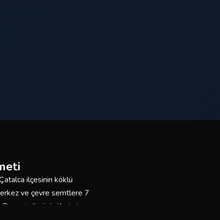
meti
atalca ilçesinin köklü
 Merkez ve çevre semtlere 7
. Deneyimli sürücülerimiz ve
n buradayız.