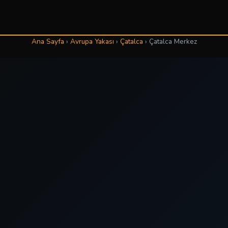
Ana Sayfa
›
Avrupa Yakası
›
Çatalca
›
Çatalca Merkez