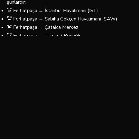
şunlardır:
🚖 Ferhatpaşa → İstanbul Havalimanı (IST)
🚖 Ferhatpaşa → Sabiha Gökçen Havalimanı (SAW)
🚖 Ferhatpaşa → Çatalca Merkez
🚖 Ferhatpaşa → Taksim / Beyoğlu
🚖 Ferhatpaşa → Kadıköy
🚖 Ferhatpaşa → Üsküdar
🚖 Ferhatpaşa → Beşiktaş
🚖 Ferhatpaşa → Fatih / Eminönü
🚖 Ferhatpaşa → Bağcılar / Esenler
🚖 Ferhatpaşa → Yönünüzü Belirleyin — Her Yere
Gidiyoruz
Ferhatpaşa Korsan Taksi Ücretleri
Ferhatpaşa bölgesinde sunduğumuz taksi hizmetlerinin
fiyatları, mesafeye ve yolculuğun türüne göre
belirlenmektedir. Aşağıdaki tablo yaklaşık ücretleri
göstermektedir: