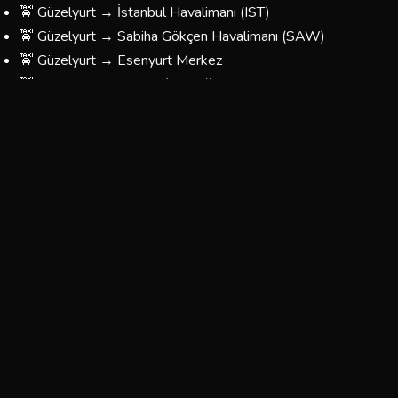
🚖 Güzelyurt → İstanbul Havalimanı (IST)
🚖 Güzelyurt → Sabiha Gökçen Havalimanı (SAW)
🚖 Güzelyurt → Esenyurt Merkez
🚖 Güzelyurt → Taksim / Beyoğlu
🚖 Güzelyurt → Kadıköy
🚖 Güzelyurt → Üsküdar
🚖 Güzelyurt → Beşiktaş
🚖 Güzelyurt → Fatih / Eminönü
🚖 Güzelyurt → Bağcılar / Esenler
🚖 Güzelyurt → Yönünüzü Belirleyin — Her Yere Gidiyoruz
Güzelyurt Korsan Taksi Ücretleri
Güzelyurt bölgesinde sunduğumuz taksi hizmetlerinin
fiyatları, mesafeye ve yolculuğun türüne göre
belirlenmektedir. Aşağıdaki tablo yaklaşık ücretleri
göstermektedir:
Tahmini
Tahmini
Güzergah
Süre
Ücret