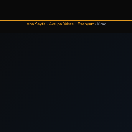
Ana Sayfa
›
Avrupa Yakası
›
Esenyurt
›
Kıraç