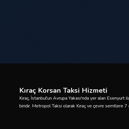
Kıraç Korsan Taksi Hizmeti
Kıraç, İstanbul'un Avrupa Yakası'nda yer alan Esenyurt i
biridir. Metropol Taksi olarak Kıraç ve çevre semtlere 7
taksi hizmeti sunmaktayız. Deneyimli sürücülerimiz ve ba
ve konforlu yolculuklar için buradayız.