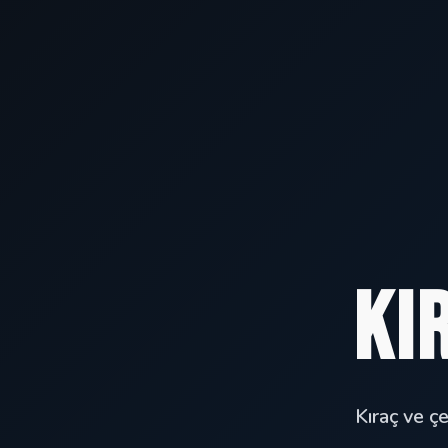
Kı
Kıraç ve çe