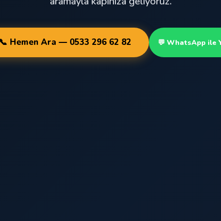
aramayla kapınıza geliyoruz.
📞 Hemen Ara — 0533 296 62 82
💬 WhatsApp ile 