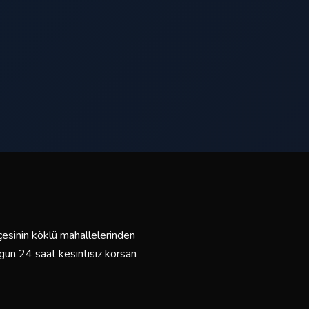
lçesinin köklü mahallelerinden
 gün 24 saat kesintisiz korsan
kımlı araç filomuzla güvenli