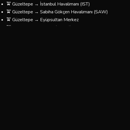
🚖 Güzeltepe → İstanbul Havalimanı (IST)
🚖 Güzeltepe → Sabiha Gökçen Havalimanı (SAW)
🚖 Güzeltepe → Eyüpsultan Merkez
🚖 Güzeltepe → Taksim / Beyoğlu
🚖 Güzeltepe → Kadıköy
🚖 Güzeltepe → Üsküdar
🚖 Güzeltepe → Beşiktaş
🚖 Güzeltepe → Fatih / Eminönü
🚖 Güzeltepe → Bağcılar / Esenler
🚖 Güzeltepe → Yönünüzü Belirleyin — Her Yere Gidiyoruz
Güzeltepe Korsan Taksi Ücretleri
Güzeltepe bölgesinde sunduğumuz taksi hizmetlerinin
fiyatları, mesafeye ve yolculuğun türüne göre
belirlenmektedir. Aşağıdaki tablo yaklaşık ücretleri
göstermektedir:
Tahmini
Tahmini
Güzergah
Süre
Ücret