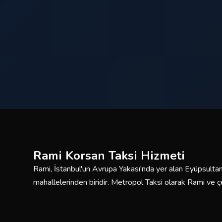
Rami Korsan Taksi Hizmeti
Rami, İstanbul'un Avrupa Yakası'nda yer alan Eyüpsultan 
mahallelerinden biridir. Metropol Taksi olarak Rami ve
kesintisiz korsan taksi hizmeti sunmaktayız. Deneyimli s
filomuzla güvenli ve konforlu yolculuklar için buradayız.