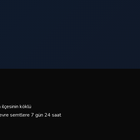
ilçesinin köklü
 çevre semtlere 7 gün 24 saat
ürücülerimiz ve bakımlı araç