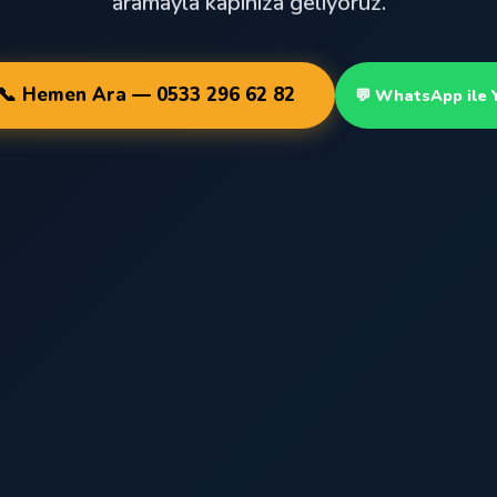
aramayla kapınıza geliyoruz.
📞 Hemen Ara — 0533 296 62 82
💬 WhatsApp ile 