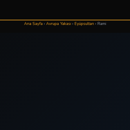
Ana Sayfa
›
Avrupa Yakası
›
Eyüpsultan
›
Rami