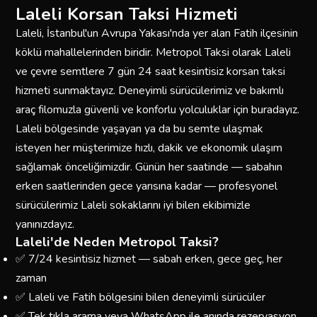
Laleli Korsan Taksi Hizmeti
Laleli, İstanbul'un Avrupa Yakası'nda yer alan Fatih ilçesinin
köklü mahallelerinden biridir. Metropol Taksi olarak Laleli
ve çevre semtlere 7 gün 24 saat kesintisiz korsan taksi
hizmeti sunmaktayız. Deneyimli sürücülerimiz ve bakımlı
araç filomuzla güvenli ve konforlu yolculuklar için buradayız.
Laleli bölgesinde yaşayan ya da bu semte ulaşmak
isteyen her müşterimize hızlı, dakik ve ekonomik ulaşım
sağlamak önceliğimizdir. Günün her saatinde — sabahın
erken saatlerinden gece yarısına kadar — profesyonel
sürücülerimiz Laleli sokaklarını iyi bilen ekibimizle
yanınızdayız.
Laleli'de Neden Metropol Taksi?
✅ 7/24 kesintisiz hizmet — sabah erken, gece geç, her
zaman
✅ Laleli ve Fatih bölgesini bilen deneyimli sürücüler
✅ Tek tıkla arama veya WhatsApp ile anında rezervasyon