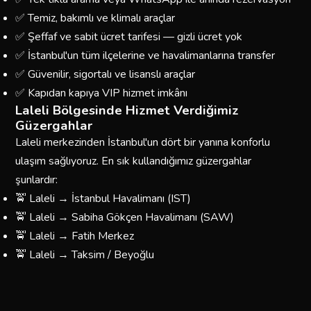
✅ Temiz, bakımlı ve klimalı araçlar
✅ Şeffaf ve sabit ücret tarifesi — gizli ücret yok
✅ İstanbul'un tüm ilçelerine ve havalimanlarına transfer
✅ Güvenilir, sigortalı ve lisanslı araçlar
✅ Kapıdan kapıya VIP hizmet imkânı
Laleli Bölgesinde Hizmet Verdiğimiz
Güzergahlar
Laleli merkezinden İstanbul'un dört bir yanına konforlu
ulaşım sağlıyoruz. En sık kullandığımız güzergahlar
şunlardır:
🚖 Laleli → İstanbul Havalimanı (IST)
🚖 Laleli → Sabiha Gökçen Havalimanı (SAW)
🚖 Laleli → Fatih Merkez
🚖 Laleli → Taksim / Beyoğlu
🚖 Laleli → Kadıköy
🚖 Laleli → Üsküdar