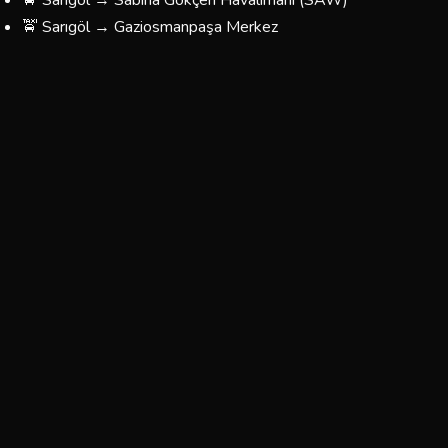
🚖 Sarıgöl → Sabiha Gökçen Havalimanı (SAW)
🚖 Sarıgöl → Gaziosmanpaşa Merkez
🚖 Sarıgöl → Taksim / Beyoğlu
🚖 Sarıgöl → Kadıköy
🚖 Sarıgöl → Üsküdar
🚖 Sarıgöl → Beşiktaş
🚖 Sarıgöl → Fatih / Eminönü
🚖 Sarıgöl → Bağcılar / Esenler
🚖 Sarıgöl → Yönünüzü Belirleyin — Her Yere Gidiyoruz
Sarıgöl Korsan Taksi Ücretleri
Sarıgöl bölgesinde sunduğumuz taksi hizmetlerinin fiyatları,
mesafeye ve yolculuğun türüne göre belirlenmektedir.
Aşağıdaki tablo yaklaşık ücretleri göstermektedir:
Tahmini
Tahmini
Güzergah
Süre
Ücret
Sarıgöl → Gaziosmanpaşa
5–15 dk
100–200 ₺
Merkez