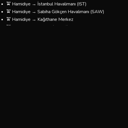
🚖 Hamidiye → İstanbul Havalimanı (IST)
🚖 Hamidiye → Sabiha Gökçen Havalimanı (SAW)
🚖 Hamidiye → Kağıthane Merkez
🚖 Hamidiye → Taksim / Beyoğlu
🚖 Hamidiye → Kadıköy
🚖 Hamidiye → Üsküdar
🚖 Hamidiye → Beşiktaş
🚖 Hamidiye → Fatih / Eminönü
🚖 Hamidiye → Bağcılar / Esenler
🚖 Hamidiye → Yönünüzü Belirleyin — Her Yere Gidiyoruz
Hamidiye Korsan Taksi Ücretleri
Hamidiye bölgesinde sunduğumuz taksi hizmetlerinin
fiyatları, mesafeye ve yolculuğun türüne göre
belirlenmektedir. Aşağıdaki tablo yaklaşık ücretleri
göstermektedir:
Tahmini
Tahmini
Güzergah
Süre
Ücret