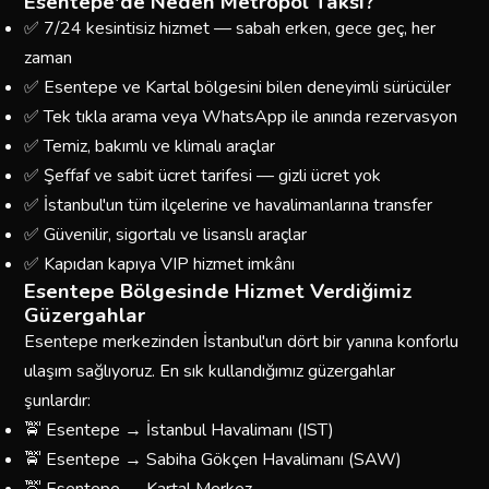
Esentepe'de Neden Metropol Taksi?
✅ 7/24 kesintisiz hizmet — sabah erken, gece geç, her
zaman
✅ Esentepe ve Kartal bölgesini bilen deneyimli sürücüler
✅ Tek tıkla arama veya WhatsApp ile anında rezervasyon
✅ Temiz, bakımlı ve klimalı araçlar
✅ Şeffaf ve sabit ücret tarifesi — gizli ücret yok
✅ İstanbul'un tüm ilçelerine ve havalimanlarına transfer
✅ Güvenilir, sigortalı ve lisanslı araçlar
✅ Kapıdan kapıya VIP hizmet imkânı
Esentepe Bölgesinde Hizmet Verdiğimiz
Güzergahlar
Esentepe merkezinden İstanbul'un dört bir yanına konforlu
ulaşım sağlıyoruz. En sık kullandığımız güzergahlar
şunlardır:
🚖 Esentepe → İstanbul Havalimanı (IST)
🚖 Esentepe → Sabiha Gökçen Havalimanı (SAW)