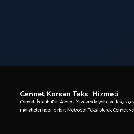
Cennet Korsan Taksi Hizmeti
Cennet, İstanbul'un Avrupa Yakası'nda yer alan Küçükçe
mahallelerinden biridir. Metropol Taksi olarak Cennet 
saat kesintisiz korsan taksi hizmeti sunmaktayız. Deneyi
araç filomuzla güvenli ve konforlu yolculuklar için burada