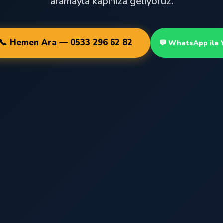
aramayla kapınıza geliyoruz.
📞 Hemen Ara — 0533 296 62 82
💬 WhatsApp ile 