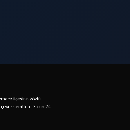
kmece ilçesinin köklü
ve çevre semtlere 7 gün 24
mli sürücülerimiz ve bakımlı
yız.