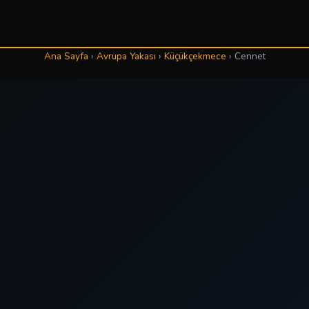
Ana Sayfa
›
Avrupa Yakası
›
Küçükçekmece
›
Cennet