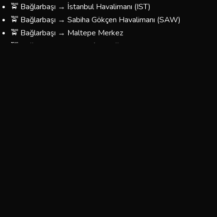
🚖 Bağlarbaşı → İstanbul Havalimanı (IST)
🚖 Bağlarbaşı → Sabiha Gökçen Havalimanı (SAW)
🚖 Bağlarbaşı → Maltepe Merkez
🚖 Bağlarbaşı → Taksim / Beyoğlu
🚖 Bağlarbaşı → Kadıköy
🚖 Bağlarbaşı → Üsküdar
🚖 Bağlarbaşı → Beşiktaş
🚖 Bağlarbaşı → Fatih / Eminönü
🚖 Bağlarbaşı → Bağcılar / Esenler
🚖 Bağlarbaşı → Yönünüzü Belirleyin — Her Yere Gidiyoruz
Bağlarbaşı Korsan Taksi Ücretleri
Bağlarbaşı bölgesinde sunduğumuz taksi hizmetlerinin
fiyatları, mesafeye ve yolculuğun türüne göre
belirlenmektedir. Aşağıdaki tablo yaklaşık ücretleri
göstermektedir:
Tahmini
Tahmini
Güzergah
Süre
Ücret