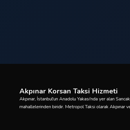
Akpınar Korsan Taksi Hizmeti
Akpınar, İstanbul'un Anadolu Yakası'nda yer alan Sancak
mahallelerinden biridir. Metropol Taksi olarak Akpınar
saat kesintisiz korsan taksi hizmeti sunmaktayız. Deneyi
araç filomuzla güvenli ve konforlu yolculuklar için burada