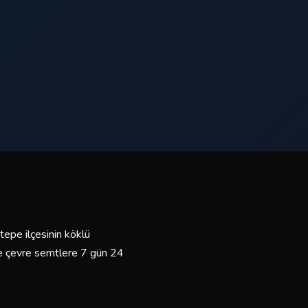
tepe ilçesinin köklü
 ve çevre semtlere 7 gün 24
mli sürücülerimiz ve bakımlı
yız.