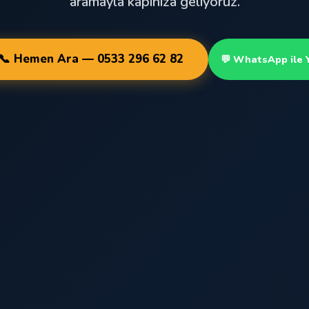
aramayla kapınıza geliyoruz.
📞 Hemen Ara — 0533 296 62 82
💬 WhatsApp ile 