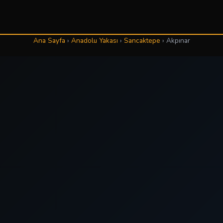
Ana Sayfa
›
Anadolu Yakası
›
Sancaktepe
›
Akpınar