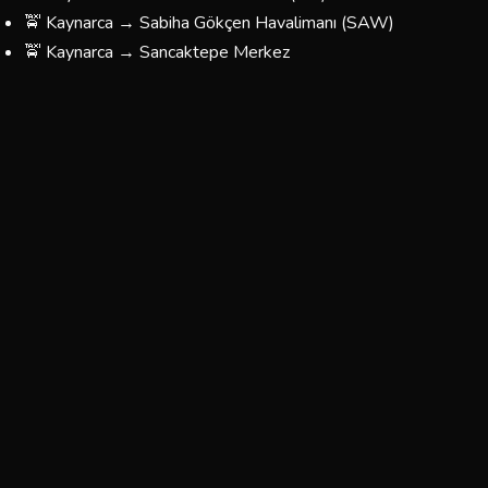
🚖 Kaynarca → Sabiha Gökçen Havalimanı (SAW)
🚖 Kaynarca → Sancaktepe Merkez
🚖 Kaynarca → Taksim / Beyoğlu
🚖 Kaynarca → Kadıköy
🚖 Kaynarca → Üsküdar
🚖 Kaynarca → Beşiktaş
🚖 Kaynarca → Fatih / Eminönü
🚖 Kaynarca → Bağcılar / Esenler
🚖 Kaynarca → Yönünüzü Belirleyin — Her Yere Gidiyoruz
Kaynarca Korsan Taksi Ücretleri
Kaynarca bölgesinde sunduğumuz taksi hizmetlerinin
fiyatları, mesafeye ve yolculuğun türüne göre
belirlenmektedir. Aşağıdaki tablo yaklaşık ücretleri
göstermektedir:
Tahmini
Tahmini
Güzergah
Süre
Ücret