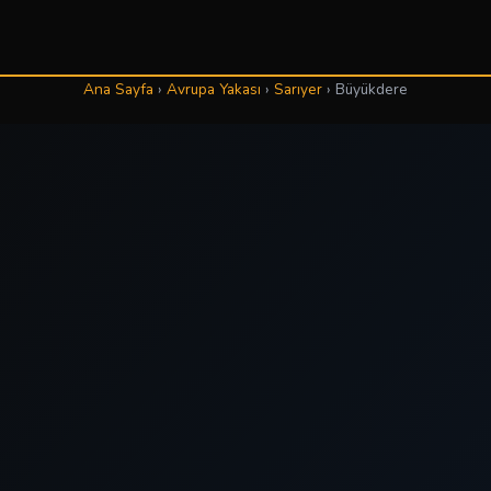
Ana Sayfa
›
Avrupa Yakası
›
Sarıyer
›
Büyükdere