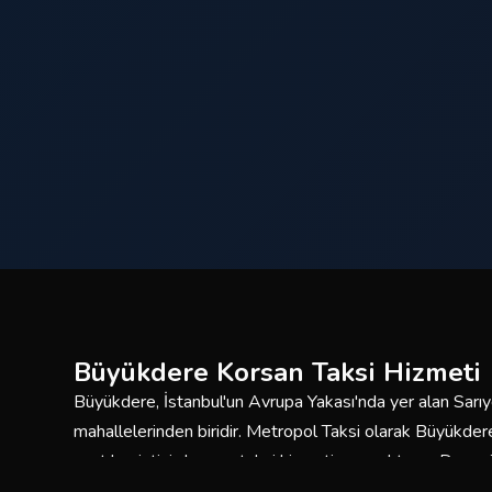
Büyükdere Korsan Taksi Hizmeti
Büyükdere, İstanbul'un Avrupa Yakası'nda yer alan Sarıye
mahallelerinden biridir. Metropol Taksi olarak Büyükde
saat kesintisiz korsan taksi hizmeti sunmaktayız. Deneyi
araç filomuzla güvenli ve konforlu yolculuklar için burada