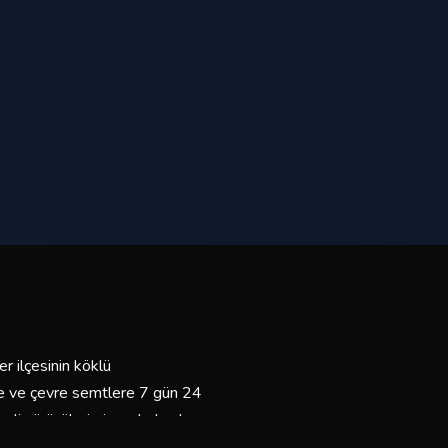
r ilçesinin köklü
re ve çevre semtlere 7 gün 24
mli sürücülerimiz ve bakımlı
yız.