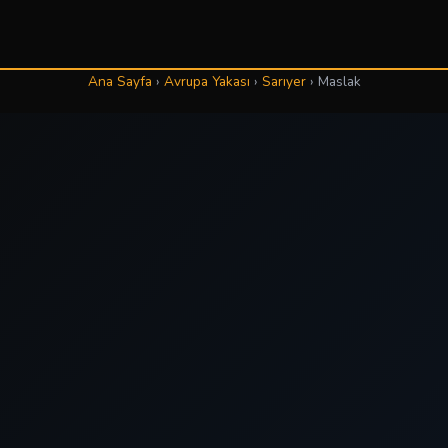
Ana Sayfa
›
Avrupa Yakası
›
Sarıyer
›
Maslak