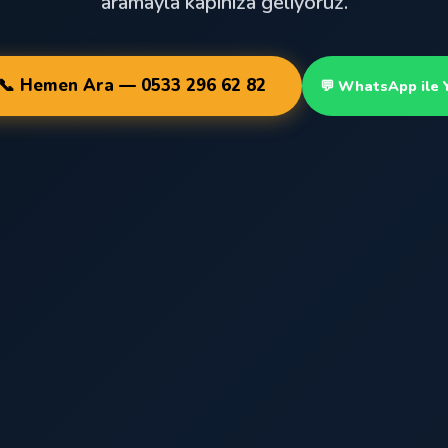
aramayla kapınıza geliyoruz.
📞 Hemen Ara — 0533 296 62 82
💬 WhatsApp ile 