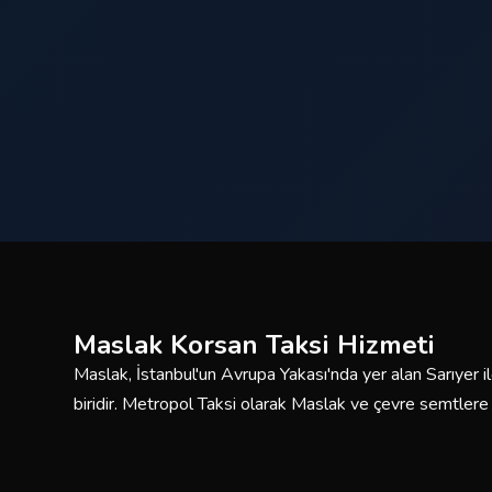
Maslak Korsan Taksi Hizmeti
Maslak, İstanbul'un Avrupa Yakası'nda yer alan Sarıyer i
biridir. Metropol Taksi olarak Maslak ve çevre semtlere
korsan taksi hizmeti sunmaktayız. Deneyimli sürücülerimi
güvenli ve konforlu yolculuklar için buradayız.