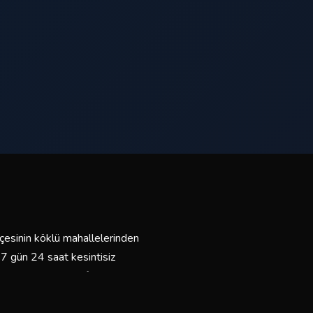
lçesinin köklü mahallelerinden
 7 gün 24 saat kesintisiz
z ve bakımlı araç filomuzla