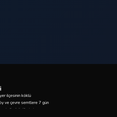
i
er ilçesinin köklü
aköy ve çevre semtlere 7 gün
neyimli sürücülerimiz ve
n buradayız.