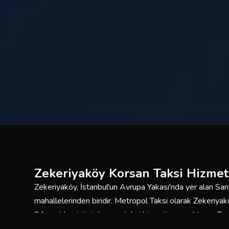
Zekeriyaköy Korsan Taksi Hizmet
Zekeriyaköy, İstanbul'un Avrupa Yakası'nda yer alan Sarıy
mahallelerinden biridir. Metropol Taksi olarak Zekeriy
24 saat kesintisiz korsan taksi hizmeti sunmaktayız. De
bakımlı araç filomuzla güvenli ve konforlu yolculuklar içi