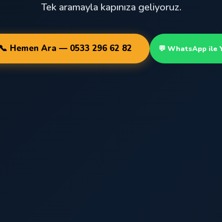
Tek aramayla kapınıza geliyoruz.
📞 Hemen Ara — 0533 296 62 82
💬 WhatsApp ile 