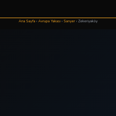
Ana Sayfa
›
Avrupa Yakası
›
Sarıyer
›
Zekeriyaköy