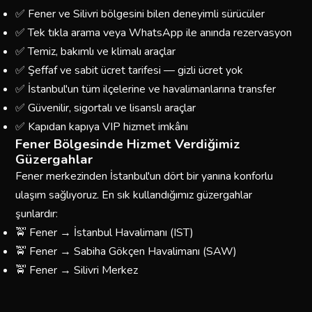
✅ Fener ve Silivri bölgesini bilen deneyimli sürücüler
✅ Tek tıkla arama veya WhatsApp ile anında rezervasyon
✅ Temiz, bakımlı ve klimalı araçlar
✅ Şeffaf ve sabit ücret tarifesi — gizli ücret yok
✅ İstanbul'un tüm ilçelerine ve havalimanlarına transfer
✅ Güvenilir, sigortalı ve lisanslı araçlar
✅ Kapıdan kapıya VIP hizmet imkânı
Fener Bölgesinde Hizmet Verdiğimiz
Güzergahlar
Fener merkezinden İstanbul'un dört bir yanına konforlu
ulaşım sağlıyoruz. En sık kullandığımız güzergahlar
şunlardır:
🚖 Fener → İstanbul Havalimanı (IST)
🚖 Fener → Sabiha Gökçen Havalimanı (SAW)
🚖 Fener → Silivri Merkez
🚖 Fener → Taksim / Beyoğlu
🚖 Fener → Kadıköy