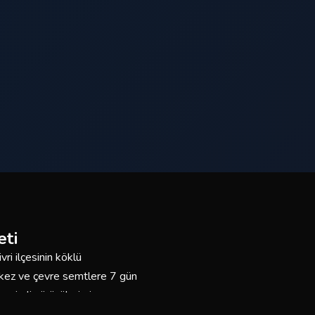
eti
vri ilçesinin köklü
erkez ve çevre semtlere 7 gün
neyimli sürücülerimiz ve
n buradayız.