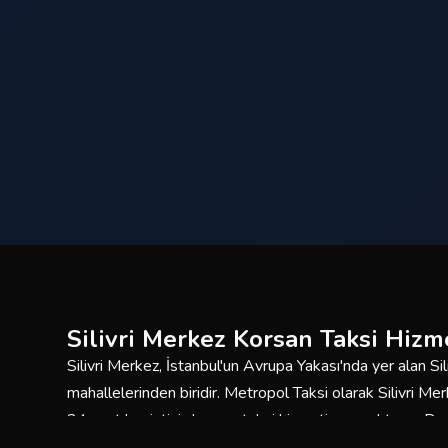
Silivri Merkez Korsan Taksi Hizm
Silivri Merkez, İstanbul'un Avrupa Yakası'nda yer alan Sili
mahallelerinden biridir. Metropol Taksi olarak Silivri M
24 saat kesintisiz korsan taksi hizmeti sunmaktayız. De
bakımlı araç filomuzla güvenli ve konforlu yolculuklar içi