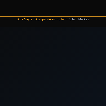
Ana Sayfa
›
Avrupa Yakası
›
Silivri
›
Silivri Merkez