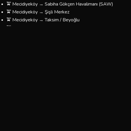
🚖 Mecidiyeköy → Sabiha Gökçen Havalimanı (SAW)
🚖 Mecidiyeköy → Şişli Merkez
🚖 Mecidiyeköy → Taksim / Beyoğlu
🚖 Mecidiyeköy → Kadıköy
🚖 Mecidiyeköy → Üsküdar
🚖 Mecidiyeköy → Beşiktaş
🚖 Mecidiyeköy → Fatih / Eminönü
🚖 Mecidiyeköy → Bağcılar / Esenler
🚖 Mecidiyeköy → Yönünüzü Belirleyin — Her Yere
Gidiyoruz
Mecidiyeköy Korsan Taksi Ücretleri
Mecidiyeköy bölgesinde sunduğumuz taksi hizmetlerinin
fiyatları, mesafeye ve yolculuğun türüne göre
belirlenmektedir. Aşağıdaki tablo yaklaşık ücretleri
göstermektedir:
Tahmini
Tahmini
Güzergah
Süre
Ücret