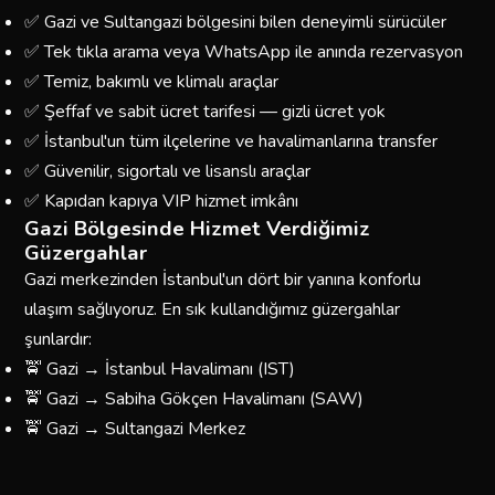
✅ Gazi ve Sultangazi bölgesini bilen deneyimli sürücüler
✅ Tek tıkla arama veya WhatsApp ile anında rezervasyon
✅ Temiz, bakımlı ve klimalı araçlar
✅ Şeffaf ve sabit ücret tarifesi — gizli ücret yok
✅ İstanbul'un tüm ilçelerine ve havalimanlarına transfer
✅ Güvenilir, sigortalı ve lisanslı araçlar
✅ Kapıdan kapıya VIP hizmet imkânı
Gazi Bölgesinde Hizmet Verdiğimiz
Güzergahlar
Gazi merkezinden İstanbul'un dört bir yanına konforlu
ulaşım sağlıyoruz. En sık kullandığımız güzergahlar
şunlardır:
🚖 Gazi → İstanbul Havalimanı (IST)
🚖 Gazi → Sabiha Gökçen Havalimanı (SAW)
🚖 Gazi → Sultangazi Merkez
🚖 Gazi → Taksim / Beyoğlu
🚖 Gazi → Kadıköy