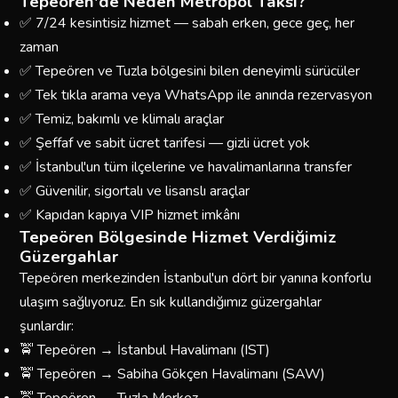
Tepeören'de Neden Metropol Taksi?
✅ 7/24 kesintisiz hizmet — sabah erken, gece geç, her
zaman
✅ Tepeören ve Tuzla bölgesini bilen deneyimli sürücüler
✅ Tek tıkla arama veya WhatsApp ile anında rezervasyon
✅ Temiz, bakımlı ve klimalı araçlar
✅ Şeffaf ve sabit ücret tarifesi — gizli ücret yok
✅ İstanbul'un tüm ilçelerine ve havalimanlarına transfer
✅ Güvenilir, sigortalı ve lisanslı araçlar
✅ Kapıdan kapıya VIP hizmet imkânı
Tepeören Bölgesinde Hizmet Verdiğimiz
Güzergahlar
Tepeören merkezinden İstanbul'un dört bir yanına konforlu
ulaşım sağlıyoruz. En sık kullandığımız güzergahlar
şunlardır:
🚖 Tepeören → İstanbul Havalimanı (IST)
🚖 Tepeören → Sabiha Gökçen Havalimanı (SAW)