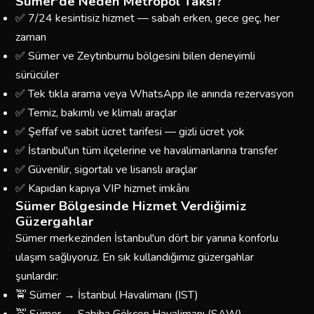
Sümer'de Neden Metropol Taksi?
✅ 7/24 kesintisiz hizmet — sabah erken, gece geç, her
zaman
✅ Sümer ve Zeytinburnu bölgesini bilen deneyimli
sürücüler
✅ Tek tıkla arama veya WhatsApp ile anında rezervasyon
✅ Temiz, bakımlı ve klimalı araçlar
✅ Şeffaf ve sabit ücret tarifesi — gizli ücret yok
✅ İstanbul'un tüm ilçelerine ve havalimanlarına transfer
✅ Güvenilir, sigortalı ve lisanslı araçlar
✅ Kapıdan kapıya VIP hizmet imkânı
Sümer Bölgesinde Hizmet Verdiğimiz
Güzergahlar
Sümer merkezinden İstanbul'un dört bir yanına konforlu
ulaşım sağlıyoruz. En sık kullandığımız güzergahlar
şunlardır:
🚖 Sümer → İstanbul Havalimanı (IST)